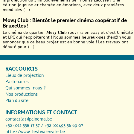
la projection du film Soulèvements de Thomas Lacoste ! Une
édition joyeuse et chargée en émotions, avec deux premières
mondiales (...)
Movy Club : Bientôt le premier cinéma coopératif de
Bruxelles !
Le cinéma de quartier 𝐌𝐨𝐯𝐲 𝐂𝐥𝐮𝐛 rouvrira en 2027 et c’est CinéCité
et LPC qui l’exploiteront ! Nous sommes heureux·ses d’enfin vous
annoncer que ce beau projet est en bonne voie ! Les travaux ont
débuté pour (...)
RACCOURCIS
Lieux de projection
Partenaires
Qui sommes-nous ?
Nos productions
Plan du site
INFORMATIONS ET CONTACT
contact(at)lpcinema.be
+32 (0)2 538 17 57 / +32 (0)493 56 69 07
http://www.festivalenville.be