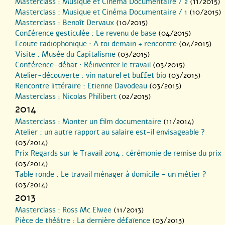
Masterclass : Musique et Cinéma Documentaire / 2
(11/2015)
Masterclass : Musique et Cinéma Documentaire / 1
(10/2015)
Masterclass : Benoît Dervaux
(10/2015)
Conférence gesticulée : Le revenu de base
(04/2015)
Ecoute radiophonique : A toi demain + rencontre
(04/2015)
Visite : Musée du Capitalisme
(03/2015)
Conférence-débat : Réinventer le travail
(03/2015)
Atelier-découverte : vin naturel et buffet bio
(03/2015)
Rencontre littéraire : Etienne Davodeau
(03/2015)
Masterclass : Nicolas Philibert
(02/2015)
2014
Masterclass : Monter un film documentaire
(11/2014)
Atelier : un autre rapport au salaire est-il envisageable ?
(03/2014)
Prix Regards sur le Travail 2014 : cérémonie de remise du prix
(03/2014)
Table ronde : Le travail ménager à domicile - un métier ?
(03/2014)
2013
Masterclass : Ross Mc Elwee
(11/2013)
Pièce de théâtre : La dernière défaïence
(03/2013)