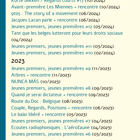
Korte blikken / Regards courts #13
(10/2024)
Avant-première Les Miennes + rencontre
(10/2024)
9to5 : The story of a movement
(06/2024)
Jacques Lacan parle + rencontre
(06/2024)
Jeunes premiers, jeunes premières #12
(05/2024)
Tant que les belges lutteront pour leurs droits sociaux
(04/2024)
Jeunes premiers, jeunes premières #11
(03/2024)
Jeunes premiers, jeunes premières #10
(02/2024)
2023
Jeunes premiers, jeunes premières #9
(11/2023)
Arbres + rencontre
(11/2023)
NUNCA MÁS
(10/2023)
Jeunes premiers, jeunes premières #8
(09/2023)
Quand je serai dictateur + rencontre
(09/2023)
Route du Doc : Belgique
(08/2023)
Couple, Regards, Positions + rencontre
(06/2023)
Le balai libéré + rencontre
(05/2023)
Jeunes premiers, jeunes premières #7
(04/2023)
Ecoutes radiophoniques : L’aérofaune
(04/2023)
Jeunes premiers, jeunes premières #6
(03/2023)