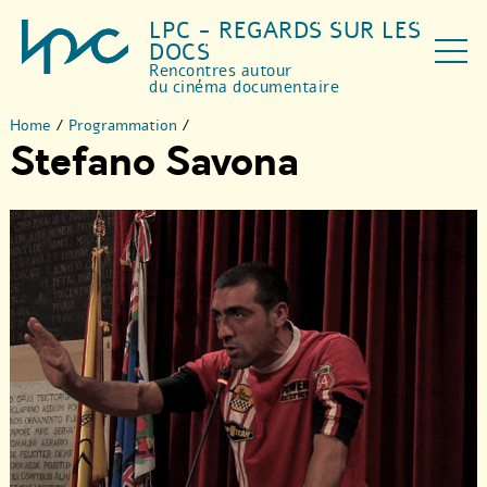
LPC - REGARDS SUR LES
DOCS
Rencontres autour
du cinéma documentaire
Home
/
Programmation
/
Stefano Savona