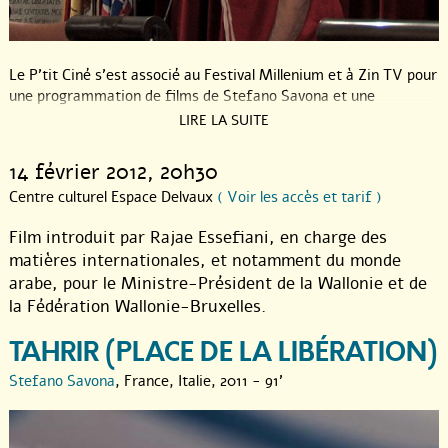
Le P’tit Ciné s’est associé au Festival Millenium et à Zin TV pour
une programmation de films de Stefano Savona et une
masterclass en sa compagnie (
Palazzo delle Aquille
– Grand Prix
LIRE LA SUITE
du Cinéma du Réel 2011 ;
Plomb durci
– Prix spécial du jury au
Festival de Locarno 2009 ;
Carnet d’un combattant kurde
– Prix
14 février 2012
, 20h30
international de la Scam au Cinéma du Réel 2010...) pour mieux
Centre culturel Espace Delvaux
( Voir les accès et tarif )
connaître le travail d’un cinéaste italien pour qui le politique est
un acte cinématographique (et vice et versa).
Film introduit par Rajae Essefiani, en charge des
Pour télécharger le pdf reprenant cette programmation cliquez
matières internationales, et notamment du monde
ici :
arabe, pour le Ministre-Président de la Wallonie et de
la Fédération Wallonie-Bruxelles.
TAHRIR (PLACE DE LA LIBÉRATION)
Stefano Savona
, France, Italie, 2011 - 91'