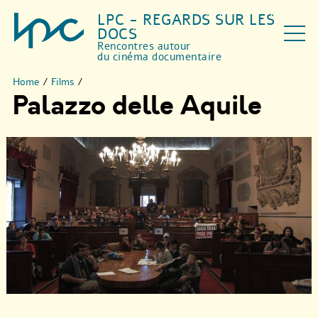
LPC - REGARDS SUR LES
DOCS
Rencontres autour
du cinéma documentaire
Home
/
Films
/
Palazzo delle Aquile