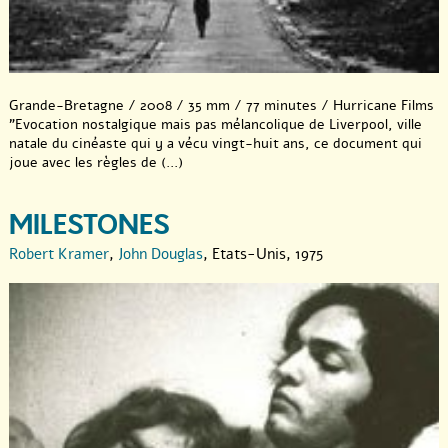
du charbon
.
Le britannique Terence Davies, auteur du remarquable
Distant
Voices, Still Lives
nous invite dans
Of Time and the city
à la
découverte de sa ville d’enfance, dans un documentaire poème
sur Liverpool.
Grande-Bretagne / 2008 / 35 mm / 77 minutes / Hurricane Films
Enfin, les films
Archipels Nitrate
et
Premiers mètres
nous
"Evocation nostalgique mais pas mélancolique de Liverpool, ville
convieront à une jolie balade sur les chemins des mémoires
natale du cinéaste qui y a vécu vingt-huit ans, ce document qui
cinématographiques de leurs auteurs.
joue avec les règles de (...)
Pour télécharger le pdf reprenant cette programmation cliquez
MILESTONES
ici :
Robert Kramer
,
John Douglas
, Etats-Unis, 1975