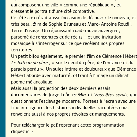
qui composent une ville « comme une république », et
dressent le portrait d’une cité combative.
Cet été 2010 était aussi l’occasion de découvrir le nouveau, et
très beau, film de Sophie Bruneau et Marc-Antoine Roudil,
Terre d’usage. Un réjouissant road-movie auvergnat,
parsemé de rencontres et de récits – et une invitation
mosaïque à s’interroger sur ce que recèlent nos propres
territoires.
Un petit bijou également, le premier film de Clémence Hébert
Le bateau du père
, « sur le deuil du père, de l’enfance et du
paradis perdu ». Un sujet intime et douloureux que Clémence
Hébert aborde avec maturité, offrant à l’image un délicat
poème mélancolique.
Mais aussi la projection des deux derniers essais
documentaires de Jorge Leòn
10 Min
. et
Vous êtes servis
, qui
questionnent l’esclavage moderne. Portées à l’écran avec une
fine intelligence, les histoires individuelles racontées nous
renvoient aussi à nos propres révoltes et manquements.
Pour télécharger le pdf reprenant cette programmation
cliquez ici :