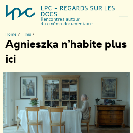
LPC - REGARDS SUR LES
DOCS
Rencontres autour
du cinéma documentaire
Home
/
Films
/
Agnieszka n’habite plus
ici