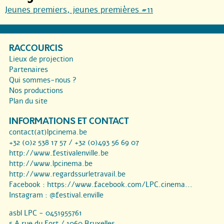
Jeunes premiers, jeunes premières #11
RACCOURCIS
Lieux de projection
Partenaires
Qui sommes-nous ?
Nos productions
Plan du site
INFORMATIONS ET CONTACT
contact(at)lpcinema.be
+32 (0)2 538 17 57 / +32 (0)493 56 69 07
http://www.festivalenville.be
http://www.lpcinema.be
http://www.regardssurletravail.be
Facebook :
https://www.facebook.com/LPC.cinema...
Instagram :
@festival.enville
asbl LPC - 0451955761
5 A rue du Fort / 1060 Bruxelles