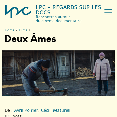
LPC - REGARDS SUR LES
DOCS
Rencontres autour
du cinéma documentaire
Home
/
Films
/
Deux Âmes
De :
Avril Poirier
,
Cécili Matureli
BE, 2025