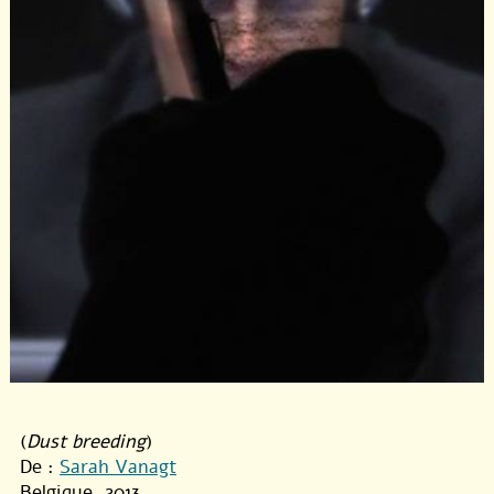
(
Dust breeding
)
De :
Sarah Vanagt
Belgique, 2013