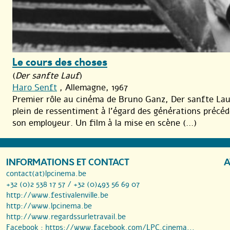
Le cours des choses
(
Der sanfte Lauf
)
Haro Senft
, Allemagne, 1967
Premier rôle au cinéma de Bruno Ganz, Der sanfte Lau
plein de ressentiment à l’égard des générations précéd
son employeur. Un film à la mise en scène (...)
INFORMATIONS ET CONTACT
A
contact(at)lpcinema.be
+32 (0)2 538 17 57 / +32 (0)493 56 69 07
http://www.festivalenville.be
http://www.lpcinema.be
http://www.regardssurletravail.be
Facebook :
https://www.facebook.com/LPC.cinema...