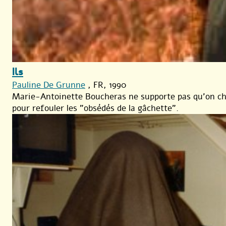
Ils
Pauline De Grunne
, FR, 1990
Marie-Antoinette Boucheras ne supporte pas qu’on cha
pour refouler les "obsédés de la gâchette".