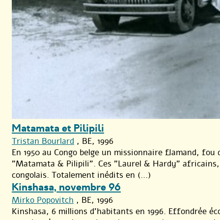
Matamata et Pilipili
Tristan Bourlard
, BE, 1996
En 1950 au Congo belge un missionnaire flamand, fou de
"Matamata & Pilipili". Ces "Laurel & Hardy" africains, 
congolais. Totalement inédits en (...)
Kinshasa, novembre 96
Mirko Popovitch
, BE, 1996
Kinshasa, 6 millions d’habitants en 1996. Effondrée é