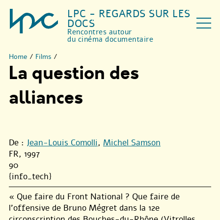
LPC - REGARDS SUR LES
DOCS
Rencontres autour
du cinéma documentaire
Home
/
Films
/
La question des
alliances
De :
Jean-Louis Comolli
,
Michel Samson
FR, 1997
90
{info_tech}
« Que faire du Front National ? Que faire de
l’offensive de Bruno Mégret dans la 12e
circonscription des Bouches-du-Rhône (Vitrolles,