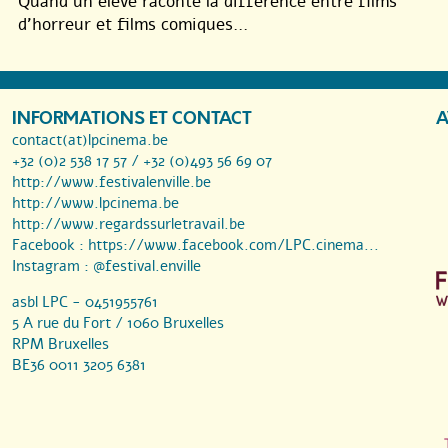
Quand un élève raconte la différence entre films
d’horreur et films comiques...
INFORMATIONS ET CONTACT
A
contact(at)lpcinema.be
+32 (0)2 538 17 57 / +32 (0)493 56 69 07
http://www.festivalenville.be
http://www.lpcinema.be
http://www.regardssurletravail.be
Facebook :
https://www.facebook.com/LPC.cinema...
Instagram :
@festival.enville
asbl LPC - 0451955761
5 A rue du Fort / 1060 Bruxelles
RPM Bruxelles
BE36 0011 3205 6381