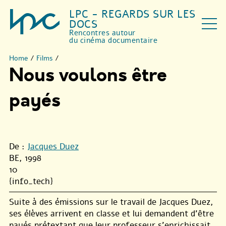
LPC - REGARDS SUR LES
DOCS
Rencontres autour
du cinéma documentaire
Home
/
Films
/
Nous voulons être
payés
De :
Jacques Duez
BE, 1998
10
{info_tech}
Suite à des émissions sur le travail de Jacques Duez,
ses élèves arrivent en classe et lui demandent d’être
payés prétextant que leur professeur s’enrichissait