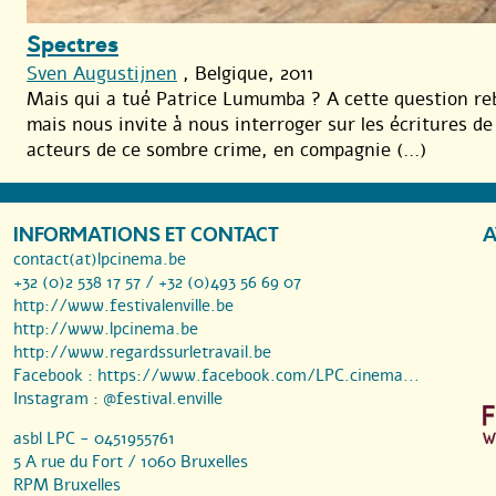
Spectres
Sven Augustijnen
, Belgique, 2011
Mais qui a tué Patrice Lumumba ? A cette question re
mais nous invite à nous interroger sur les écritures de 
acteurs de ce sombre crime, en compagnie (...)
INFORMATIONS ET CONTACT
A
contact(at)lpcinema.be
+32 (0)2 538 17 57 / +32 (0)493 56 69 07
http://www.festivalenville.be
http://www.lpcinema.be
http://www.regardssurletravail.be
Facebook :
https://www.facebook.com/LPC.cinema...
Instagram :
@festival.enville
asbl LPC - 0451955761
5 A rue du Fort / 1060 Bruxelles
RPM Bruxelles