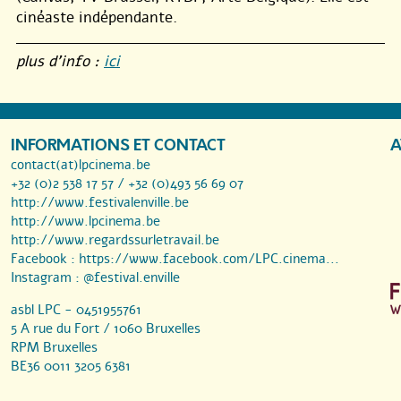
cinéaste indépendante.
plus d’info :
ici
INFORMATIONS ET CONTACT
A
contact(at)lpcinema.be
+32 (0)2 538 17 57 / +32 (0)493 56 69 07
http://www.festivalenville.be
http://www.lpcinema.be
http://www.regardssurletravail.be
Facebook :
https://www.facebook.com/LPC.cinema...
Instagram :
@festival.enville
asbl LPC - 0451955761
5 A rue du Fort / 1060 Bruxelles
RPM Bruxelles
BE36 0011 3205 6381