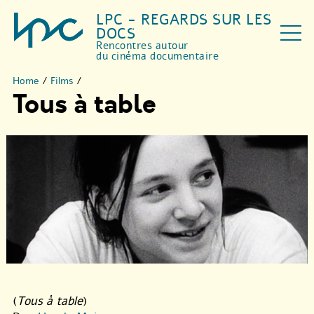
LPC - REGARDS SUR LES
DOCS
Rencontres autour
du cinéma documentaire
Home
/
Films
/
Tous à table
(
Tous à table
)