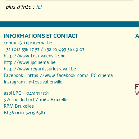
plus d’info :
ici
INFORMATIONS ET CONTACT
A
contact(at)lpcinema.be
+32 (0)2 538 17 57 / +32 (0)493 56 69 07
http://www.festivalenville.be
http://www.lpcinema.be
http://www.regardssurletravail.be
Facebook :
https://www.facebook.com/LPC.cinema...
Instagram :
@festival.enville
asbl LPC - 0451955761
5 A rue du Fort / 1060 Bruxelles
RPM Bruxelles
BE36 0011 3205 6381