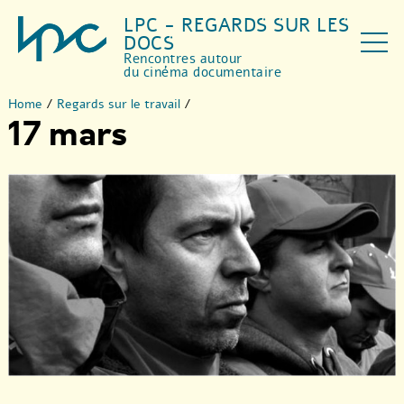
LPC - REGARDS SUR LES
DOCS
Rencontres autour
du cinéma documentaire
Home
/
Regards sur le travail
/
17 mars