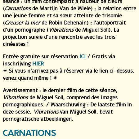
séance : un film contemplatif à hauteur de fleurs
(
Carnations
de Martijn Van de Wiele) ; la relation entre
une jeune femme et sa sœur atteinte de trisomie
(
Creuser la mer
de Robin Dehenain) ; l’autoportrait
d’un pornographe (
Vibrations
de Miguel Soll). La
projection suivie d’une rencontre avec les trois
cinéastes !
Entrée gratuite sur réservation
ICI
/ Gratis via
inschrijving
HIER
✴︎ Si vous n’arrivez pas à réserver via le lien ci-dessus,
venez quand même ! ✴︎
Avertissement : le dernier film de cette séance,
Vibrations
de Miguel Soll, comprend des images
pornographiques. / Waarschuwing : De laatste film in
deze sessie,
Vibrations
van Miguel Soll, bevat
pornografische afbeeldingen.
CARNATIONS