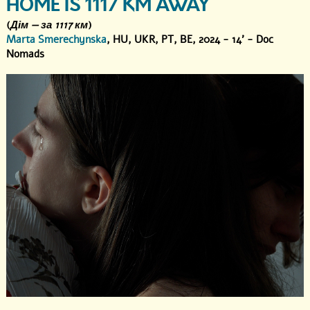
HOME IS 1117 KM AWAY
(
Дім — за 1117 км
)
Marta Smerechynska
, HU, UKR, PT, BE, 2024 - 14' - Doc
Nomads