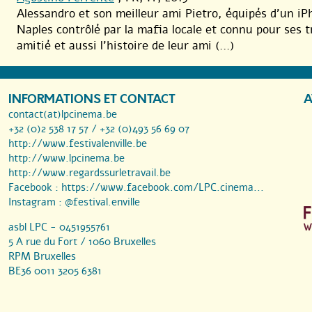
Alessandro et son meilleur ami Pietro, équipés d’un iP
Naples contrôlé par la mafia locale et connu pour ses
amitié et aussi l’histoire de leur ami (...)
INFORMATIONS ET CONTACT
A
contact(at)lpcinema.be
+32 (0)2 538 17 57 / +32 (0)493 56 69 07
http://www.festivalenville.be
http://www.lpcinema.be
http://www.regardssurletravail.be
Facebook :
https://www.facebook.com/LPC.cinema...
Instagram :
@festival.enville
asbl LPC - 0451955761
5 A rue du Fort / 1060 Bruxelles
RPM Bruxelles
BE36 0011 3205 6381