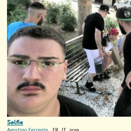
Selfie
Agostino Ferrente
, FR, IT, 2019