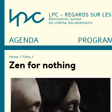
LPC - REGARDS SUR LE
Rencontres autour
du cinéma documentaire
AGENDA
PROGRA
Home
/
Films
/
Zen for nothing