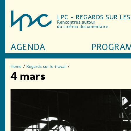
LPC - REGARDS SUR LE
Rencontres autour
du cinéma documentaire
AGENDA
PROGRA
Home
/
Regards sur le travail
/
4 mars