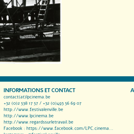
INFORMATIONS ET CONTACT
A
contact(at)lpcinema.be
+32 (0)2 538 17 57 / +32 (0)493 56 69 07
http://www.festivalenville.be
http://www.lpcinema.be
http://www.regardssurletravail.be
Facebook :
https://www.facebook.com/LPC.cinema...