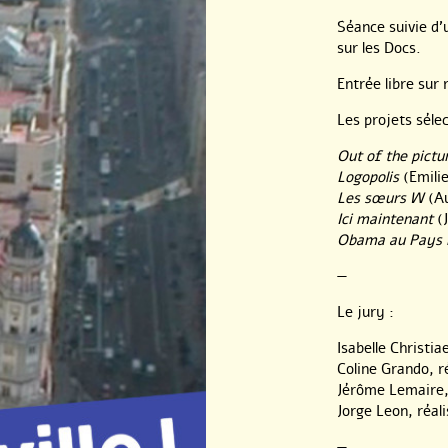
Séance suivie d’
sur les Docs.
Entrée libre sur
Les projets séle
Out of the pictu
Logopolis
(Emilie
Les sœurs W
(Au
Ici maintenant
(J
Obama au Pays 
—
Le jury :
Isabelle Christi
Coline Grando, r
Jérôme Lemaire,
Jorge Leon, réal
—