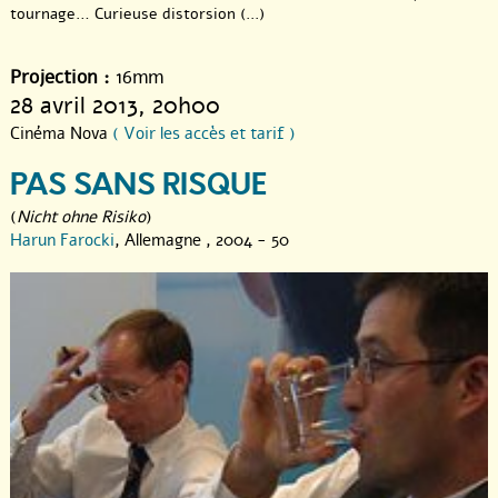
tournage… Curieuse distorsion (...)
Projection :
16mm
28 avril 2013
, 20h00
Cinéma Nova
( Voir les accès et tarif )
PAS SANS RISQUE
(
Nicht ohne Risiko
)
Harun Farocki
, Allemagne , 2004 - 50