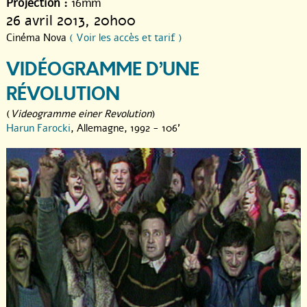
Projection :
16mm
26 avril 2013
, 20h00
Cinéma Nova
( Voir les accès et tarif )
VIDÉOGRAMME D’UNE
RÉVOLUTION
(
Videogramme einer Revolution
)
Harun Farocki
, Allemagne, 1992 - 106'