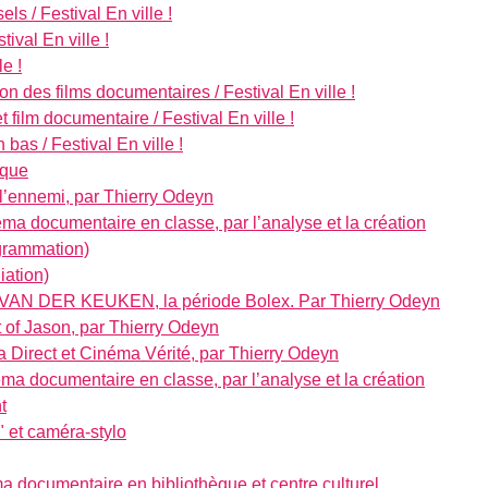
els / Festival En ville !
ival En ville !
le !
on des films documentaires / Festival En ville !
 film documentaire / Festival En ville !
 bas / Festival En ville !
ique
l’ennemi, par Thierry Odeyn
éma documentaire en classe, par l’analyse et la création
grammation)
iation)
 VAN DER KEUKEN, la période Bolex. Par Thierry Odeyn
t of Jason, par Thierry Odeyn
 Direct et Cinéma Vérité, par Thierry Odeyn
ma documentaire en classe, par l’analyse et la création
t
" et caméra-stylo
ma documentaire en bibliothèque et centre culturel