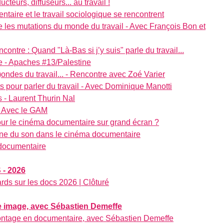
cteurs, diffuseurs... au travail !
ntaire et le travail sociologique se rencontrent
ire les mutations du monde du travail - Avec François Bon et
ntre : Quand "Là-Bas si j’y suis" parle du travail...
ue - Apaches #13/Palestine
ndes du travail... - Rencontre avec Zoé Varier
ots pour parler du travail - Avec Dominique Manotti
 - Laurent Thurin Nal
 - Avec le GAM
our le cinéma documentaire sur grand écran ?
ène du son dans le cinéma documentaire
 documentaire
- 2026
rds sur les docs 2026 | Clôturé
e image, avec Sébastien Demeffe
ontage en documentaire, avec Sébastien Demeffe