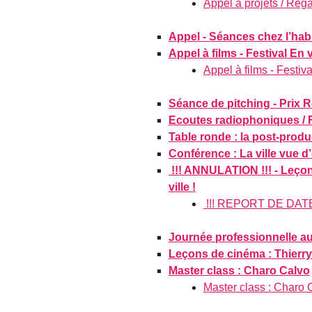
Appel à projets / Reg
Appel - Séances chez l’habi
Appel à films - Festival En v
Appel à films - Festiva
Séance de pitching - Prix Re
Ecoutes radiophoniques / Fe
Table ronde : la post-produc
Conférence : La ville vue d’e
!!! ANNULATION !!! - Leçon
ville !
!!! REPORT DE DATE !!
Journée professionnelle a
Leçons de cinéma : Thierr
Master class : Charo Calvo
Master class : Charo 