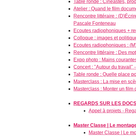
Table ronde : Cinéastes, produ
Atelier : Quand le film docume
Rencontre littéraire : (D)Écr
Pascale Fonteneau
Ecoutes radiophoniques + renco
Colloque : images et politiq
Ecoutes radiophoniques : (M)o
Rencontre littéraire : Des m
Expo photo : Mains courantes
Concert : "Autour du travail"
Table ronde : Quelle place p
Masterclass : La mise en sc
Masterclass : Monter un film
REGARDS SUR LES DOCS 
Appel à projets - Rega
Master Classe | Le montag
Master Classe | Le m