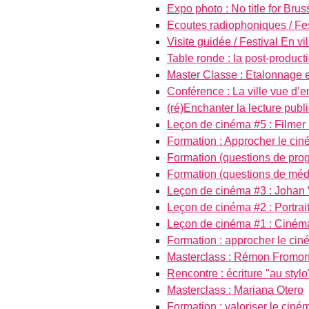
Expo photo : No title for Bruss
Ecoutes radiophoniques / Fest
Visite guidée / Festival En vil
Table ronde : la post-producti
Master Classe : Etalonnage et
Conférence : La ville vue d’en
(ré)Enchanter la lecture publ
Leçon de cinéma #5 : Filmer 
Formation : Approcher le cin
Formation (questions de pro
Formation (questions de méd
Leçon de cinéma #3 : Johan
Leçon de cinéma #2 : Portrai
Leçon de cinéma #1 : Cinéma
Formation : approcher le ciné
Masterclass : Rémon Fromon
Rencontre : écriture "au stylo
Masterclass : Mariana Otero
Formation : valoriser le ciné