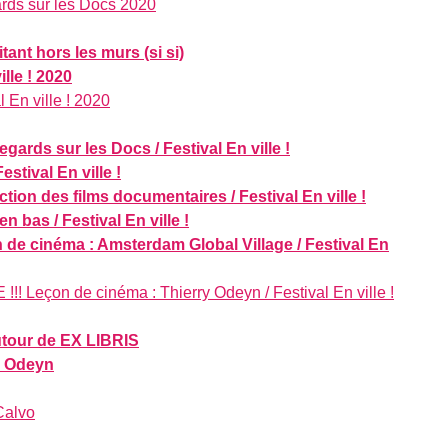
ards sur les Docs 2020
tant hors les murs (si si)
ille ! 2020
l En ville ! 2020
gards sur les Docs / Festival En ville !
stival En ville !
tion des films documentaires / Festival En ville !
n bas / Festival En ville !
 de cinéma : Amsterdam Global Village / Festival En
! Leçon de cinéma : Thierry Odeyn / Festival En ville !
utour de EX LIBRIS
y Odeyn
Calvo