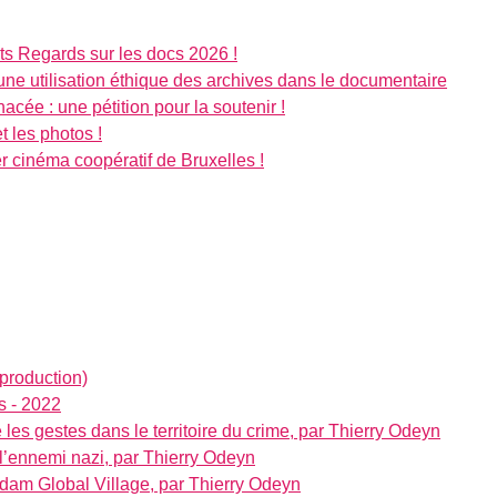
ts Regards sur les docs 2026 !
 utilisation éthique des archives dans le documentaire
cée : une pétition pour la soutenir !
t les photos !
r cinéma coopératif de Bruxelles !
oproduction)
s - 2022
 les gestes dans le territoire du crime, par Thierry Odeyn
l’ennemi nazi, par Thierry Odeyn
dam Global Village, par Thierry Odeyn