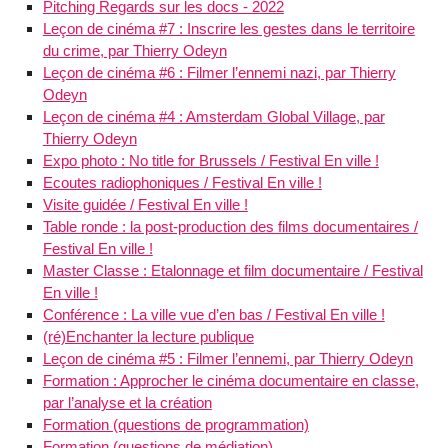
Pitching Regards sur les docs - 2022
Leçon de cinéma #7 : Inscrire les gestes dans le territoire
du crime, par Thierry Odeyn
Leçon de cinéma #6 : Filmer l’ennemi nazi, par Thierry
Odeyn
Leçon de cinéma #4 : Amsterdam Global Village, par
Thierry Odeyn
Expo photo : No title for Brussels / Festival En ville !
Ecoutes radiophoniques / Festival En ville !
Visite guidée / Festival En ville !
Table ronde : la post-production des films documentaires /
Festival En ville !
Master Classe : Etalonnage et film documentaire / Festival
En ville !
Conférence : La ville vue d’en bas / Festival En ville !
(ré)Enchanter la lecture publique
Leçon de cinéma #5 : Filmer l’ennemi, par Thierry Odeyn
Formation : Approcher le cinéma documentaire en classe,
par l’analyse et la création
Formation (questions de programmation)
Formation (questions de médiation)